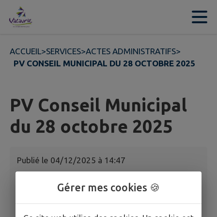
Contenu
Menu
Recherche
Pied de page
ACCUEIL
>
SERVICES
>
ACTES ADMINISTRATIFS
>
PV CONSEIL MUNICIPAL DU 28 OCTOBRE 2025
PV Conseil Municipal
du 28 octobre 2025
Publié le
04/12/2025 à 14:47
Gérer mes cookies 🍪
PV Conseil Municipal du 28 octobre 2025