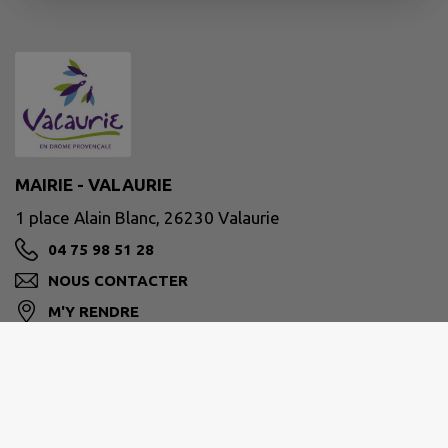
MAIRIE - VALAURIE
1 place Alain Blanc, 26230 Valaurie
04 75 98 51 28
NOUS CONTACTER
M'Y RENDRE
www.mairie-valaurie.fr
Site réalisé par
IntraMuros SAS
|
Mentions légales
|
CGU
|
Politique de confidentialité