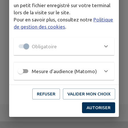
Saisissez les mots clés de votre recherche puis
un petit fichier enregistré sur votre terminal
cliquez sur le bouton 'Rechercher'
lors de la visite sur le site.
Pour en savoir plus, consultez notre
Politique
de gestion des cookies
.
Obligatoire
Mesure d'audience (Matomo)
REFUSER
VALIDER MON CHOIX
AUTORISER