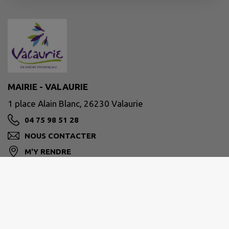
MAIRIE - VALAURIE
1 place Alain Blanc, 26230 Valaurie
04 75 98 51 28
NOUS CONTACTER
M'Y RENDRE
www.mairie-valaurie.fr
Site réalisé par
IntraMuros SAS
|
Mentions légales
|
CGU
|
Politique de confidentialité