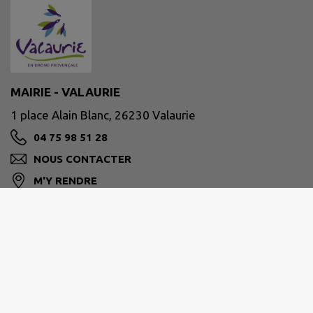
MAIRIE - VALAURIE
1 place Alain Blanc, 26230 Valaurie
04 75 98 51 28
NOUS CONTACTER
M'Y RENDRE
www.mairie-valaurie.fr
Site réalisé par
IntraMuros SAS
|
Mentions légales
|
CGU
|
Politique de confidentialité
|
Accessibilité : partiellement conforme
|
Gérer mes cookies
|
Rechercher
|
Plan du site