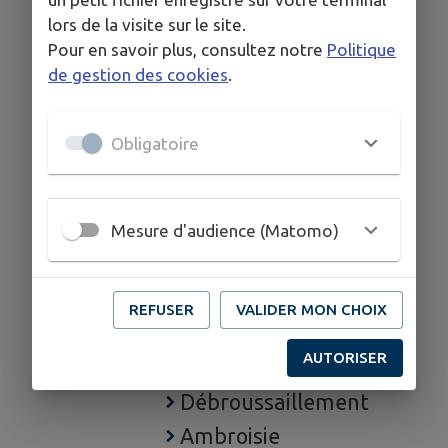
lors de la visite sur le site.
territoire
Pour en savoir plus, consultez notre
Politique
Action Sociale
de gestion des cookies
.
URBANISME
Guide simplifié dossier
Obligatoire
d'urbanisme
PLU
Dossier d'urbanisme
Mesure d'audience (Matomo)
SECURITE
Canicule
REFUSER
VALIDER MON CHOIX
Téléalerte
AUTORISER
DICRIM
Débroussaillement
Ambroisie