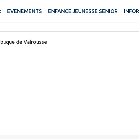
R
EVENEMENTS
ENFANCE JEUNESSE SENIOR
INFO
Rechercher
NE
AUX ALENTOURS
E ACTIF
laire trouvées.
ublique de Valrousse