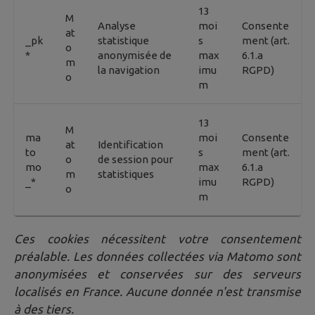
13
M
Analyse
moi
Consente
at
_pk
statistique
s
ment (art.
o
*
anonymisée de
max
6.1.a
m
la navigation
imu
RGPD)
o
m
13
M
ma
moi
Consente
at
Identification
to
s
ment (art.
o
de session pour
mo
max
6.1.a
m
statistiques
_*
imu
RGPD)
o
m
Ces cookies nécessitent votre consentement
préalable. Les données collectées via Matomo sont
anonymisées et conservées sur des serveurs
localisés en France. Aucune donnée n'est transmise
à des tiers.