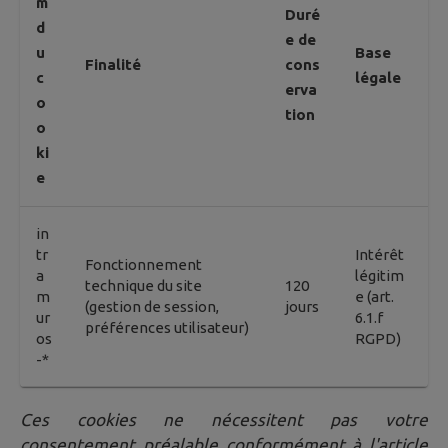
m
Duré
d
e de
u
Base
Finalité
cons
c
légale
erva
o
tion
o
ki
e
in
tr
Intérêt
Fonctionnement
a
légitim
technique du site
120
m
e (art.
(gestion de session,
jours
ur
6.1.f
préférences utilisateur)
os
RGPD)
-*
Ces cookies ne nécessitent pas votre
consentement préalable conformément à l'article