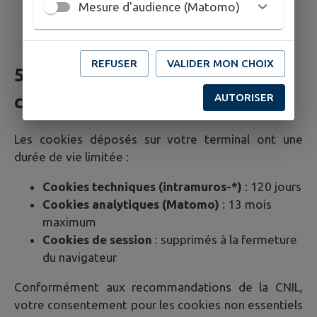
Mesure d'audience (Matomo)
Gérez vos préférences de cookies
REFUSER
VALIDER MON CHOIX
5. Durée de conservation des
AUTORISER
cookies
Les cookies déposés sur votre terminal ont une
durée de vie limitée :
Cookies techniques (intramuros-*)
: 120 jours
Cookies analytiques (Matomo)
: 13 mois
maximum
Cookies de session
: supprimés à la fermeture
du navigateur
Conformément aux recommandations de la CNIL,
votre consentement pour les cookies non essentiels