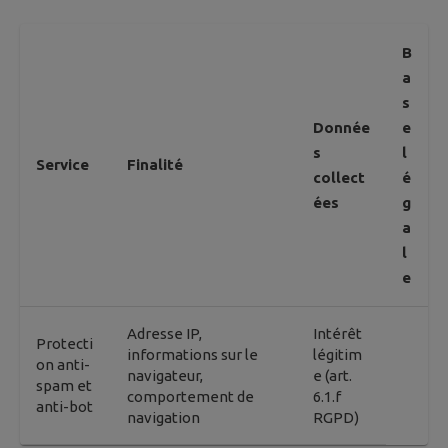
B
a
s
Donnée
e
s
l
Service
Finalité
collect
é
ées
g
a
l
e
Adresse IP,
Intérêt
Protecti
informations sur le
légitim
on anti-
navigateur,
e (art.
spam et
comportement de
6.1.f
anti-bot
navigation
RGPD)