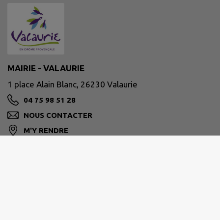
MAIRIE - VALAURIE
1 place Alain Blanc, 26230 Valaurie
04 75 98 51 28
NOUS CONTACTER
M'Y RENDRE
www.mairie-valaurie.fr
Site réalisé par
IntraMuros SAS
|
Mentions légales
|
CGU
|
Politique de confidentialité
|
Accessibilité : partiellement conforme
|
Gérer mes cookies
|
Rechercher
|
Plan du site