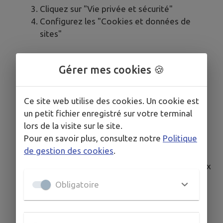
Cliquez sur "Vie privée et sécurité"
Configurez les "Cookies et données de
sites"
Safari
Gérer mes cookies 🍪
Cliquez sur "Safari" dans la barre de menu
Sélectionnez "Préférences"
Ce site web utilise des cookies. Un cookie est
Cliquez sur l'onglet "Confidentialité"
un petit fichier enregistré sur votre terminal
Gérez les cookies dans cette section
lors de la visite sur le site.
Pour en savoir plus, consultez notre
Politique
Microsoft Edge
de gestion des cookies
.
Cliquez sur le menu (trois points horizontaux
en haut à droite)
Obligatoire
Sélectionnez "Paramètres"
Cliquez sur "Cookies et autorisations de
site"