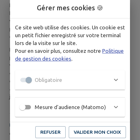
Les artisans proposent leurs produits à la vente.
Gérer mes cookies 🍪
Les stands et food-truck proposent une grande
variété de mets sucrés et salés à manger sur
Ce site web utilise des cookies. Un cookie est
place au grés de vos envies ( tables mis à
un petit fichier enregistré sur votre terminal
disposition dans tout le village).
lors de la visite sur le site.
Des animations musicales et artistiques sont
Pour en savoir plus, consultez notre
Politique
prévues sur chaque place et dans les rues du
de gestion des cookies
.
village, de 19h00 à 00h00. Chacun peut écouter le
ou les musiciens et chanteurs rencontrés au cours
Obligatoire
de sa déambulation mais aussi chanter, danser....
avec les artistes. Et passer une soirée festive et
joyeuse, un moment mémorable.
Mesure d'audience (Matomo)
HORAIRES
REFUSER
VALIDER MON CHOIX
à partir de 19h00