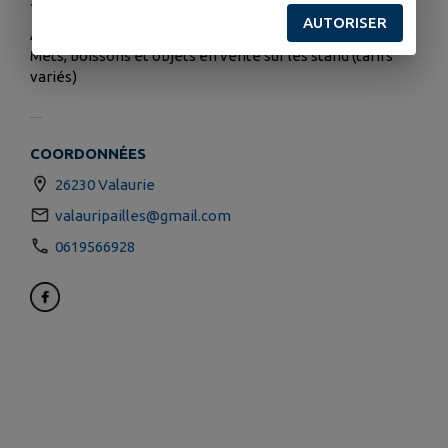
TARIFS
AUTORISER
ANIMATIONS GRATUITES -
Mets, boissons et objets en vente sur les stand (tarifs
variés)
COORDONNÉES
26230 Valaurie
valauripailles@gmail.com
0619566928