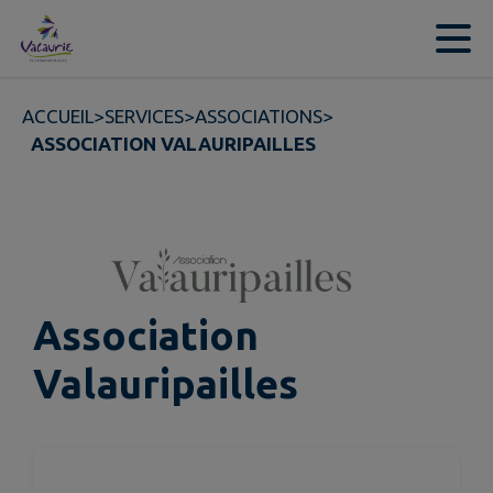
Contenu
Menu
Recherche
Pied de page
ACCUEIL
>
SERVICES
>
ASSOCIATIONS
>
ASSOCIATION VALAURIPAILLES
Association
Valauripailles