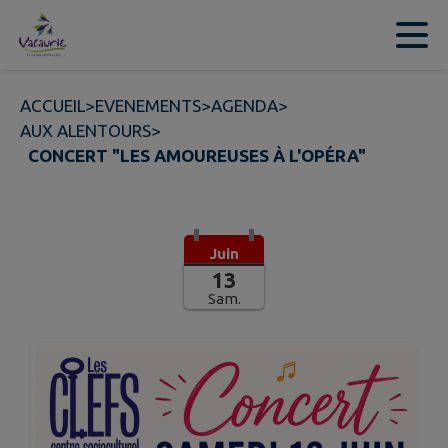
Contenu
Menu
Recherche
Pied de page
ACCUEIL
>
EVENEMENTS
>
AGENDA
>
AUX ALENTOURS
>
CONCERT "LES AMOUREUSES À L'OPÉRA"
Juin
13
Sam.