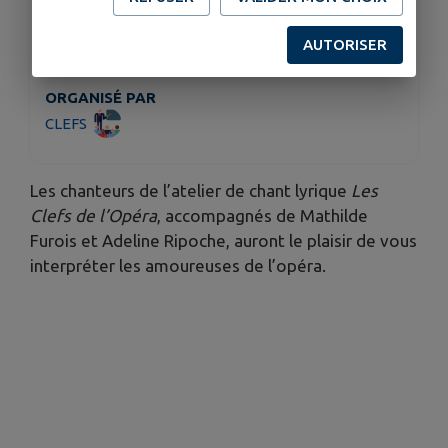
À 18h30
AUTORISER
TARIFS
Une participation libre est la bienvenue
ORGANISÉ PAR
CLEFS
Les chanteurs de l’atelier de chant lyrique
Les
Clefs de l’Opéra
, accompagnés de Mathilde
Furois et Adeline Ripoche, auront le plaisir de vous
interpréter les amoureuses de l’opéra.