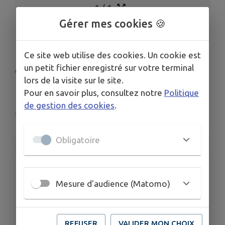
1
/
1
Gérer mes cookies 🍪
Concert "Les
Ce site web utilise des cookies. Un cookie est
amoureuses à
un petit fichier enregistré sur votre terminal
lors de la visite sur le site.
l'Opéra"
Pour en savoir plus, consultez notre
Politique
de gestion des cookies
.
Le Teil
Obligatoire
INFORMATIONS PRATIQUES
LIEU
3 Rue Jean Moulin 07400 Le Teil
Mesure d'audience (Matomo)
DATE
Le sam. 13 juin
HORAIRES
REFUSER
VALIDER MON CHOIX